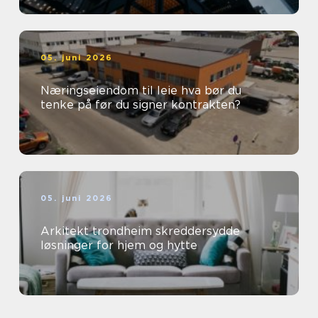
05. juni 2026
Næringseiendom til leie hva bør du
tenke på før du signer kontrakten?
05. juni 2026
Arkitekt trondheim skreddersydde
løsninger for hjem og hytte