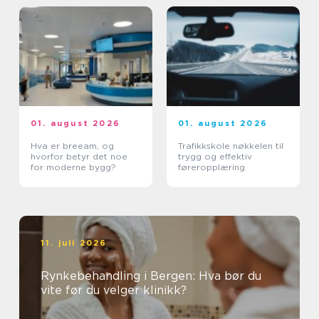
01. august 2026
01. august 2026
Hva er breeam, og
Trafikkskole nøkkelen til
hvorfor betyr det noe
trygg og effektiv
for moderne bygg?
føreropplæring
11. juli 2026
Rynkebehandling i Bergen: Hva bør du
vite før du velger klinikk?