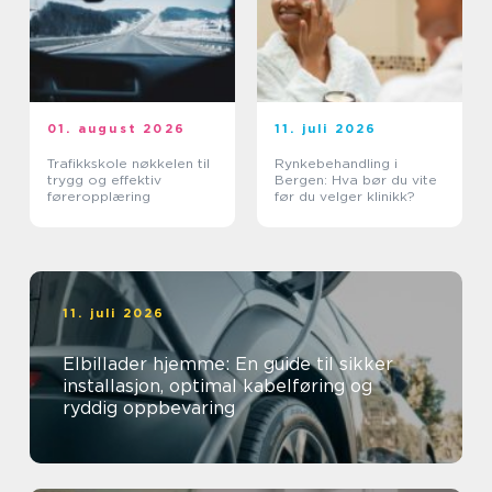
01. august 2026
11. juli 2026
Trafikkskole nøkkelen til
Rynkebehandling i
trygg og effektiv
Bergen: Hva bør du vite
føreropplæring
før du velger klinikk?
11. juli 2026
Elbillader hjemme: En guide til sikker
installasjon, optimal kabelføring og
ryddig oppbevaring