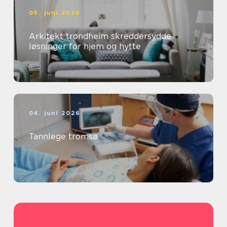
05. juni 2026
Arkitekt trondheim skreddersydde
løsninger for hjem og hytte
04. juni 2026
Tannlege tromsø