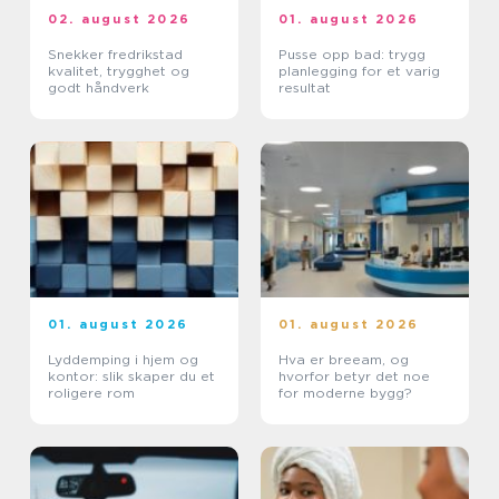
02. august 2026
01. august 2026
Snekker fredrikstad
Pusse opp bad: trygg
kvalitet, trygghet og
planlegging for et varig
godt håndverk
resultat
01. august 2026
01. august 2026
Lyddemping i hjem og
Hva er breeam, og
kontor: slik skaper du et
hvorfor betyr det noe
roligere rom
for moderne bygg?