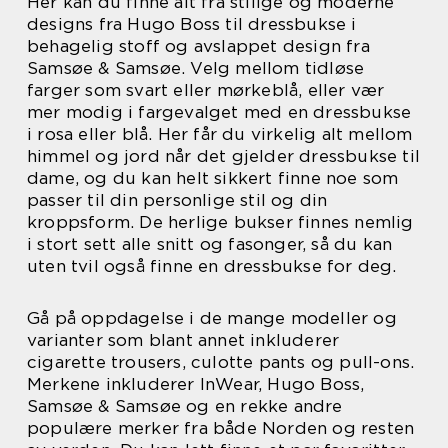
Her kan du finne alt fra stilige og moderne
designs fra Hugo Boss til dressbukse i
behagelig stoff og avslappet design fra
Samsøe & Samsøe. Velg mellom tidløse
farger som svart eller mørkeblå, eller vær
mer modig i fargevalget med en dressbukse
i rosa eller blå. Her får du virkelig alt mellom
himmel og jord når det gjelder dressbukse til
dame, og du kan helt sikkert finne noe som
passer til din personlige stil og din
kroppsform. De herlige bukser finnes nemlig
i stort sett alle snitt og fasonger, så du kan
uten tvil også finne en dressbukse for deg.
Gå på oppdagelse i de mange modeller og
varianter som blant annet inkluderer
cigarette trousers, culotte pants og pull-ons.
Merkene inkluderer InWear, Hugo Boss,
Samsøe & Samsøe og en rekke andre
populære merker fra både Norden og resten