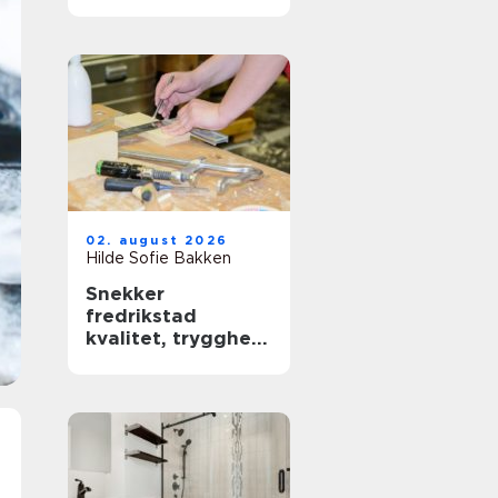
ramme for faglige
samlinger
02. august 2026
Hilde Sofie Bakken
Snekker
fredrikstad
kvalitet, trygghet
og godt håndverk