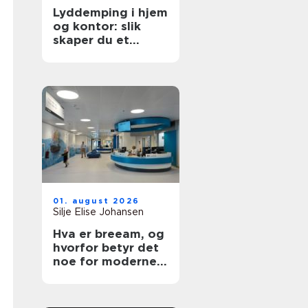
Lyddemping i hjem
og kontor: slik
skaper du et
roligere rom
01. august 2026
Silje Elise Johansen
Hva er breeam, og
hvorfor betyr det
noe for moderne
bygg?