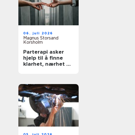
06. juli 2026
Magnus Storsand
Korsholm
Parterapi asker
hjelp til å finne
klarhet, nærhet og
trygghet
05. juli 2026