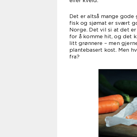
eller kveld.
Det er altså mange gode g
fisk og sjømat er svært go
Norge. Det vil si at det 
for å komme hit, og det 
litt grønnere – men gjerne 
plantebasert kost. Men h
f