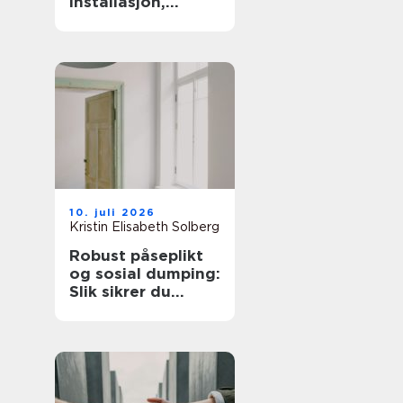
installasjon,
optimal
kabelføring og
ryddig
oppbevaring
10. juli 2026
Kristin Elisabeth Solberg
Robust påseplikt
og sosial dumping:
Slik sikrer du
lovmessige lønns-
og arbeidsvilkår