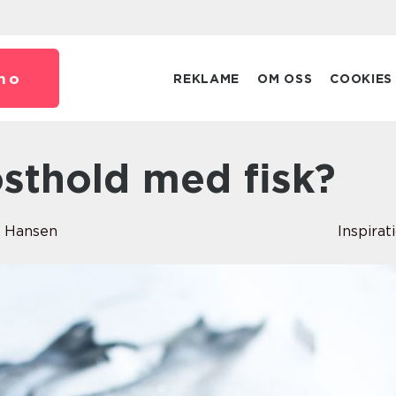
no
REKLAME
OM OSS
COOKIES
osthold med fisk?
e Hansen
Inspirat