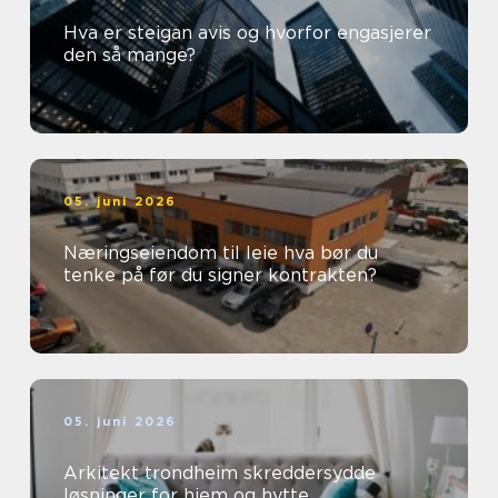
Hva er steigan avis og hvorfor engasjerer
den så mange?
05. juni 2026
Næringseiendom til leie hva bør du
tenke på før du signer kontrakten?
05. juni 2026
Arkitekt trondheim skreddersydde
løsninger for hjem og hytte