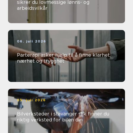
sikrer du lovmessige lønns- og
arbeidsvilkår
06. juli 2026
Parterapi asker hjelp til å finne klarhet,
nærhet og trygghet
05. juli 2026
Bilverksteder i stavanger slik finner du
riktig verksted for bilen din