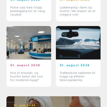
Pusse opp bad: trygg
Lyddemping i hjem og
planlegging for et varig
kontor: slik skaper du et
resultat
roligere rom
01. august 2026
01. august 2026
Hva er breeam, og
Trafikkskole nøkkelen til
hvorfor betyr det noe
trygg og effektiv
for moderne bygg?
føreropplæring
11. juli 2026