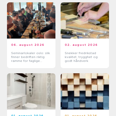
06. august 2026
02. august 2026
Seminarlokaler oslo: slik
Snekker fredrikstad
finner bedriften riktig
kvalitet, trygghet og
ramme for faglige
godt håndverk
samlinger
01. august 2026
01. august 2026