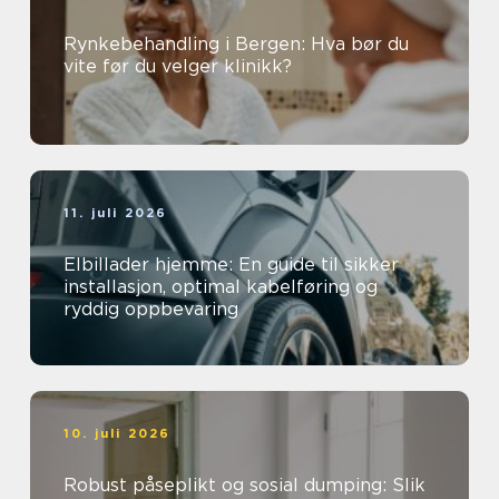
Rynkebehandling i Bergen: Hva bør du
vite før du velger klinikk?
11. juli 2026
Elbillader hjemme: En guide til sikker
installasjon, optimal kabelføring og
ryddig oppbevaring
10. juli 2026
Robust påseplikt og sosial dumping: Slik