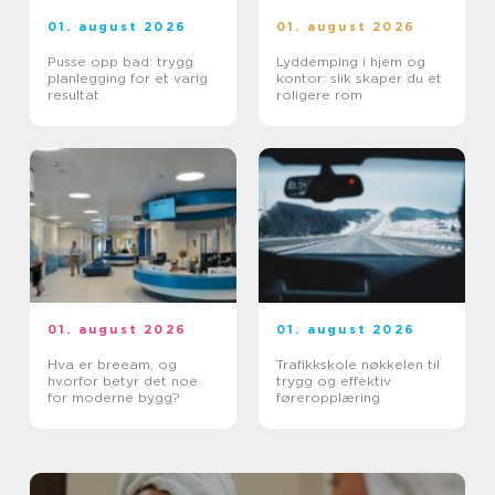
01. august 2026
01. august 2026
Pusse opp bad: trygg
Lyddemping i hjem og
planlegging for et varig
kontor: slik skaper du et
resultat
roligere rom
01. august 2026
01. august 2026
Hva er breeam, og
Trafikkskole nøkkelen til
hvorfor betyr det noe
trygg og effektiv
for moderne bygg?
føreropplæring