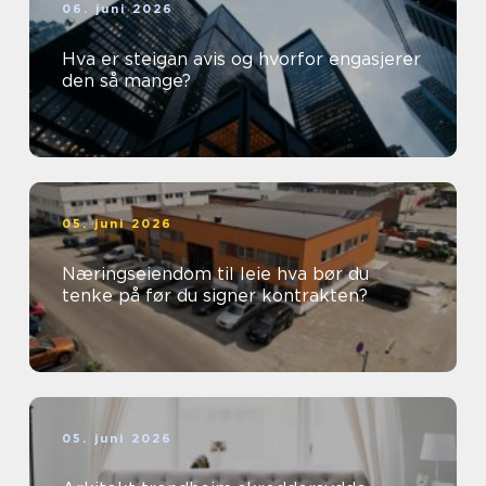
06. juni 2026
Hva er steigan avis og hvorfor engasjerer
den så mange?
05. juni 2026
Næringseiendom til leie hva bør du
tenke på før du signer kontrakten?
05. juni 2026