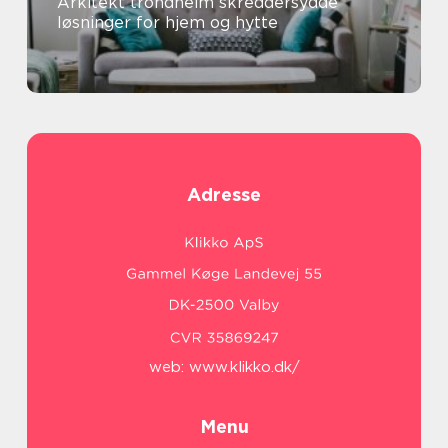
Arkitekt trondheim skreddersydde
løsninger for hjem og hytte
Adresse
web:
www.klikko.dk/
Menu