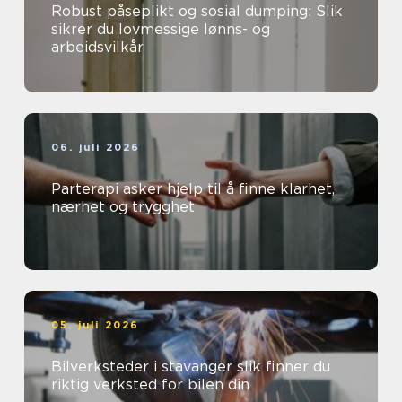
Robust påseplikt og sosial dumping: Slik
sikrer du lovmessige lønns- og
arbeidsvilkår
06. juli 2026
Parterapi asker hjelp til å finne klarhet,
nærhet og trygghet
05. juli 2026
Bilverksteder i stavanger slik finner du
riktig verksted for bilen din