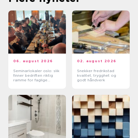
06. august 2026
02. august 2026
Seminarlokaler oslo: slik
Snekker fredrikstad
finner bedriften riktig
kvalitet, trygghet og
ramme for faglige
godt håndverk
samlinger