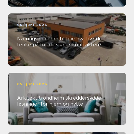
05. juni 2026
Næringseiendom til leie hva bør du
tenke på før du signer kontrakten?
05. juni 2026
Arkitekt trondheim skreddersydde
løsninger for hjem og hytte