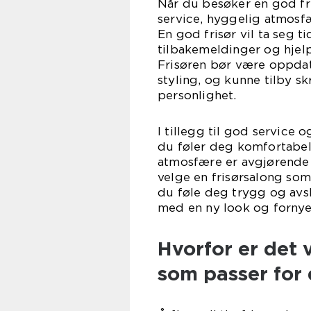
Når du besøker en god fr
service, hyggelig atmosf
En god frisør vil ta seg ti
tilbakemeldinger og hjelp
Frisøren bør være oppdat
styling, og kunne tilby s
personlighet.
I tillegg til god service 
du føler deg komfortabel
atmosfære er avgjørende f
velge en frisørsalong som 
du føle deg trygg og avs
med en ny look og fornyet 
Hvorfor er det v
som passer for