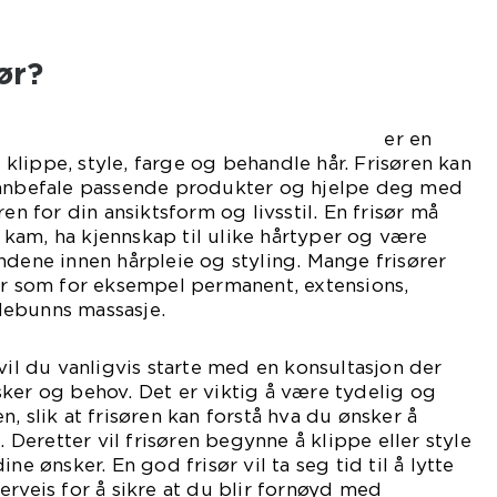
ør?
er en
lippe, style, farge og behandle hår. Frisøren kan
 anbefale passende produkter og hjelpe deg med
ren for din ansiktsform og livsstil. En frisør må
kam, ha kjennskap til ulike hårtyper og være
ndene innen hårpleie og styling. Mange frisører
er som for eksempel permanent, extensions,
debunns massasje.
vil du vanligvis starte med en konsultasjon der
ker og behov. Det er viktig å være tydelig og
, slik at frisøren kan forstå hva du ønsker å
eretter vil frisøren begynne å klippe eller style
ne ønsker. En god frisør vil ta seg tid til å lytte
erveis for å sikre at du blir fornøyd med