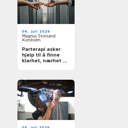
06. juli 2026
Magnus Storsand
Korsholm
Parterapi asker
hjelp til å finne
klarhet, nærhet og
trygghet
05. juli 2026