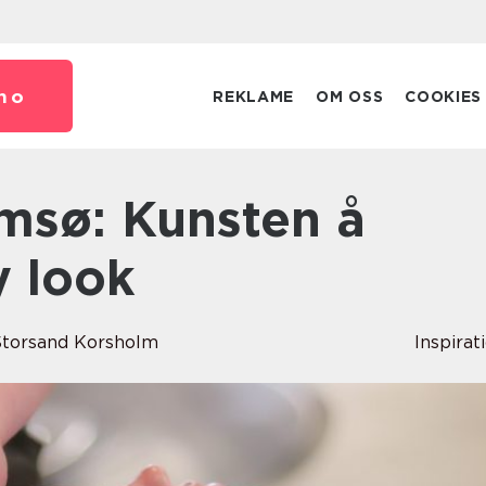
no
REKLAME
OM OSS
COOKIES
y look
torsand Korsholm
Inspirat