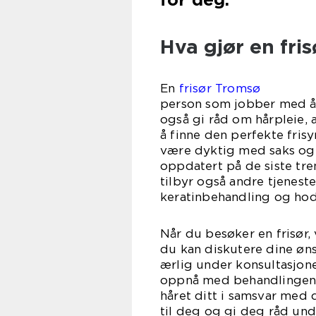
Hva gjør en fris
En
frisør Tromsø
person som jobber med å k
også gi råd om hårpleie,
å finne den perfekte frisy
være dyktig med saks og 
oppdatert på de siste tre
tilbyr også andre tjenest
keratinbehandling og ho
Når du besøker en frisør, 
du kan diskutere dine øns
ærlig under konsultasjonen
oppnå med behandlingen. D
håret ditt i samsvar med di
til deg og gi deg råd und