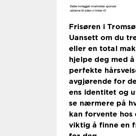
Frisøren i Tromsø e
Uansett om du tre
eller en total ma
hjelpe deg med å
perfekte hårsveise
avgjørende for de 
ens identitet og u
se nærmere på hva
kan forvente hos 
viktig å finne en
for deg.