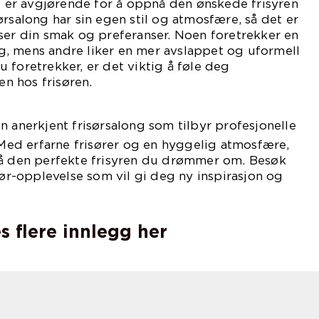
ng er avgjørende for å oppnå den ønskede frisyren
ørsalong har sin egen stil og atmosfære, så det er
ser din smak og preferanser. Noen foretrekker en
, mens andre liker en mer avslappet og uformell
 foretrekker, er det viktig å føle deg
n hos frisøren.
en anerkjent frisørsalong som tilbyr profesjonelle
. Med erfarne frisører og en hyggelig atmosfære,
få den perfekte frisyren du drømmer om. Besøk
sør-opplevelse som vil gi deg ny inspirasjon og
s flere innlegg her