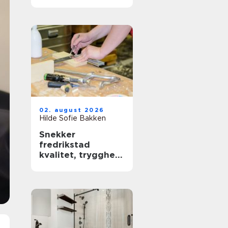
ramme for faglige
samlinger
02. august 2026
Hilde Sofie Bakken
Snekker
fredrikstad
kvalitet, trygghet
og godt håndverk