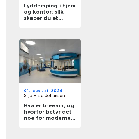
Lyddemping i hjem
og kontor: slik
skaper du et
roligere rom
01. august 2026
Silje Elise Johansen
Hva er breeam, og
hvorfor betyr det
noe for moderne
bygg?