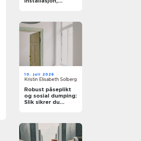
installasjon,
optimal
kabelføring og
ryddig
oppbevaring
10. juli 2026
Kristin Elisabeth Solberg
Robust påseplikt
og sosial dumping:
Slik sikrer du
lovmessige lønns-
og arbeidsvilkår