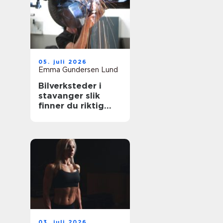
05. juli 2026
Emma Gundersen Lund
Bilverksteder i
stavanger slik
finner du riktig
verksted for bilen
din
03. juli 2026