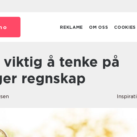
no
REKLAME
OM OSS
COOKIES
ger regnskap
rsen
Inspirat