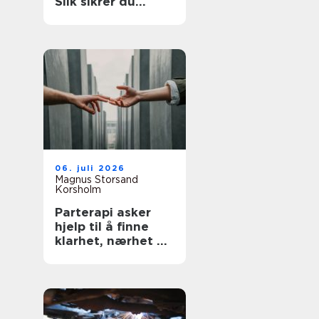
Slik sikrer du
lovmessige lønns-
og arbeidsvilkår
06. juli 2026
Magnus Storsand
Korsholm
Parterapi asker
hjelp til å finne
klarhet, nærhet og
trygghet