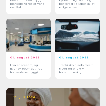
Pusse opp bad: trygg
Lyddemping i hjem og
planlegging for et varig
kontor: slik skaper du et
resultat
roligere rom
01. august 2026
01. august 2026
Hva er breeam, og
Trafikkskole nøkkelen til
hvorfor betyr det noe
trygg og effektiv
for moderne bygg?
føreropplæring
11. juli 2026