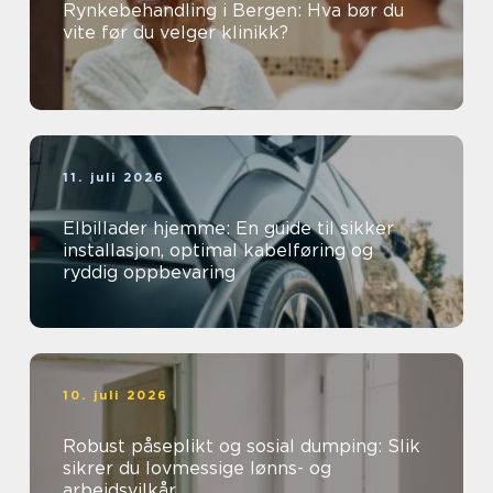
Rynkebehandling i Bergen: Hva bør du
vite før du velger klinikk?
11. juli 2026
Elbillader hjemme: En guide til sikker
installasjon, optimal kabelføring og
ryddig oppbevaring
10. juli 2026
Robust påseplikt og sosial dumping: Slik
sikrer du lovmessige lønns- og
arbeidsvilkår