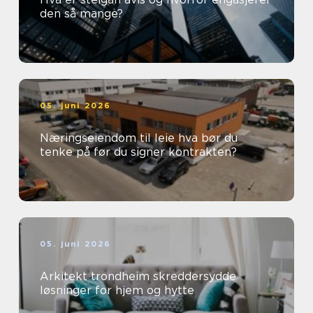
den så mange?
05. juni 2026
Næringseiendom til leie hva bør du
tenke på før du signer kontrakten?
05. juni 2026
Arkitekt trondheim skreddersydde
løsninger for hjem og hytte