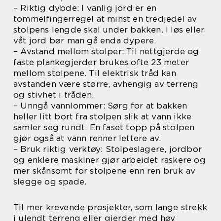
– Riktig dybde: I vanlig jord er en
tommelfingerregel at minst en tredjedel av
stolpens lengde skal under bakken. I løs eller
våt jord bør man gå enda dypere.
– Avstand mellom stolper: Til nettgjerde og
faste plankegjerder brukes ofte 23 meter
mellom stolpene. Til elektrisk tråd kan
avstanden være større, avhengig av terreng
og stivhet i tråden.
– Unngå vannlommer: Sørg for at bakken
heller litt bort fra stolpen slik at vann ikke
samler seg rundt. En faset topp på stolpen
gjør også at vann renner lettere av.
– Bruk riktig verktøy: Stolpeslagere, jordbor
og enklere maskiner gjør arbeidet raskere og
mer skånsomt for stolpene enn ren bruk av
slegge og spade.
Til mer krevende prosjekter, som lange strekk
i ulendt terreng eller gjerder med høy