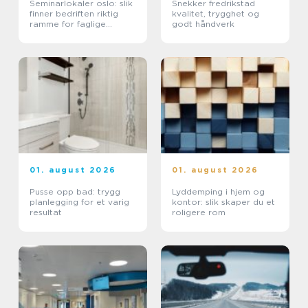
Seminarlokaler oslo: slik
Snekker fredrikstad
finner bedriften riktig
kvalitet, trygghet og
ramme for faglige
godt håndverk
samlinger
01. august 2026
01. august 2026
Pusse opp bad: trygg
Lyddemping i hjem og
planlegging for et varig
kontor: slik skaper du et
resultat
roligere rom