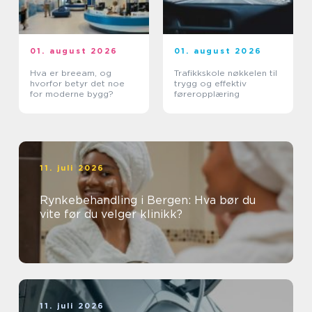
01. august 2026
01. august 2026
Hva er breeam, og
Trafikkskole nøkkelen til
hvorfor betyr det noe
trygg og effektiv
for moderne bygg?
føreropplæring
11. juli 2026
Rynkebehandling i Bergen: Hva bør du
vite før du velger klinikk?
11. juli 2026