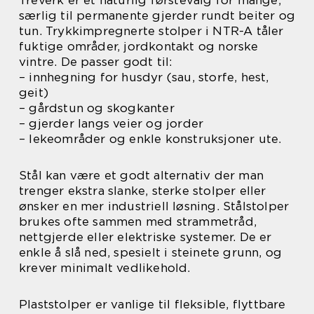
Treverk er et naturlig førstevalg for mange,
særlig til permanente gjerder rundt beiter og
tun. Trykkimpregnerte stolper i NTR-A tåler
fuktige områder, jordkontakt og norske
vintre. De passer godt til:
– innhegning for husdyr (sau, storfe, hest,
geit)
– gårdstun og skogkanter
– gjerder langs veier og jorder
– lekeområder og enkle konstruksjoner ute.
Stål kan være et godt alternativ der man
trenger ekstra slanke, sterke stolper eller
ønsker en mer industriell løsning. Stålstolper
brukes ofte sammen med strammetråd,
nettgjerde eller elektriske systemer. De er
enkle å slå ned, spesielt i steinete grunn, og
krever minimalt vedlikehold.
Plaststolper er vanlige til fleksible, flyttbare