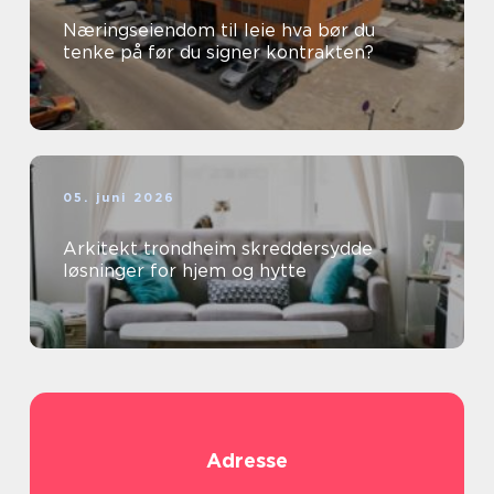
Næringseiendom til leie hva bør du
tenke på før du signer kontrakten?
05. juni 2026
Arkitekt trondheim skreddersydde
løsninger for hjem og hytte
Adresse