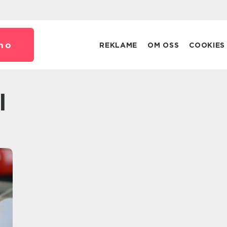
no
REKLAME
OM OSS
COOKIES
l