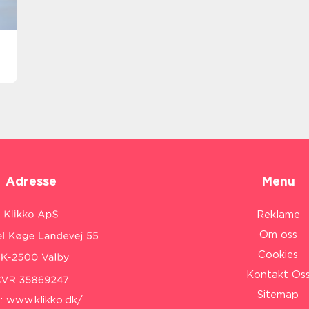
Adresse
Menu
Reklame
Om oss
Cookies
Kontakt Os
Sitemap
:
www.klikko.dk/