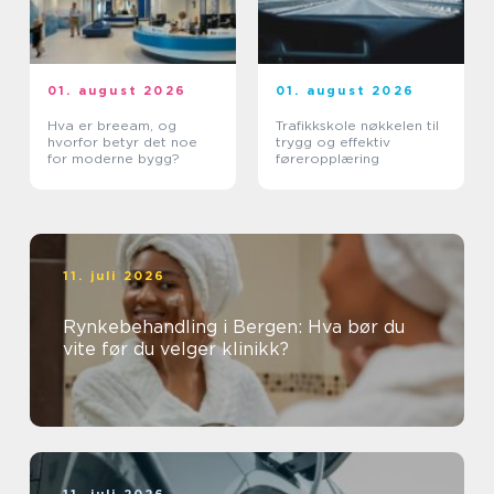
01. august 2026
01. august 2026
Hva er breeam, og
Trafikkskole nøkkelen til
hvorfor betyr det noe
trygg og effektiv
for moderne bygg?
føreropplæring
11. juli 2026
Rynkebehandling i Bergen: Hva bør du
vite før du velger klinikk?