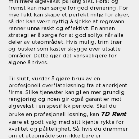
minimere algevekst på lang sikt. Først og
fremst kan man sørge for god drenering. For
mye fukt kan skape et perfekt miljø for alger,
så det kan være nyttig å sjekke at regnvann
renner unna raskt og effektivt. En annen
strategi er å sørge for at god sollys når alle
deler av uteområdet. Hvis mulig, trim trær
og busker som kaster skygge over utsatte
områder. Dette gjør det vanskeligere for
algene å trives.
Til slutt, vurder å gjøre bruk av en
profesjonell overflateløsning fra et anerkjent
firma. Slike tjenester kan gi en mer grundig
rengjøring og noen gir også garantier mot
algevekst i en spesifikk periode. Skal du
TD Rent
bruke en profesjonell løsning, kan
være et godt valg med sitt kjente rykte for
kvalitet og pålitelighet. Så, hvis du drømmer
om et uteområde som ikke bare er