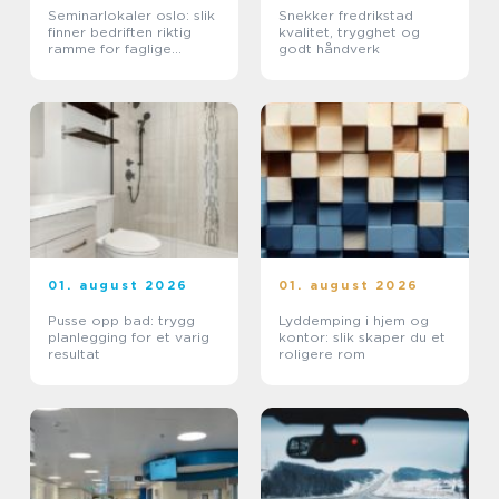
Seminarlokaler oslo: slik
Snekker fredrikstad
finner bedriften riktig
kvalitet, trygghet og
ramme for faglige
godt håndverk
samlinger
01. august 2026
01. august 2026
Pusse opp bad: trygg
Lyddemping i hjem og
planlegging for et varig
kontor: slik skaper du et
resultat
roligere rom