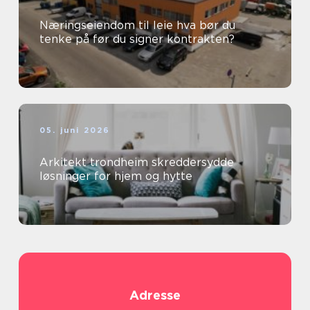
Næringseiendom til leie hva bør du
tenke på før du signer kontrakten?
05. juni 2026
Arkitekt trondheim skreddersydde
løsninger for hjem og hytte
Adresse